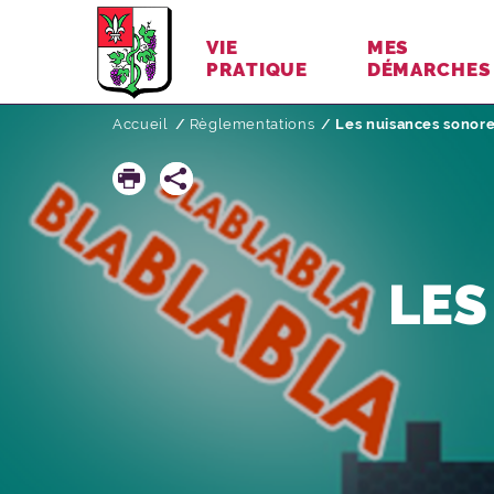
VIE
MES
PRATIQUE
DÉMARCHES
Accueil
Règlementations
Page active :
Les nuisances sonor
LES