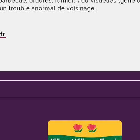
(barbecue, ordures, fumier...) ou visuelles (gêne
un trouble anormal de voisinage.
fr