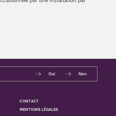
 occasionnée par une installation par
Oui
Non
CONTACT
Fac
Ins
You
Lin
X
MENTIONS LÉGALES