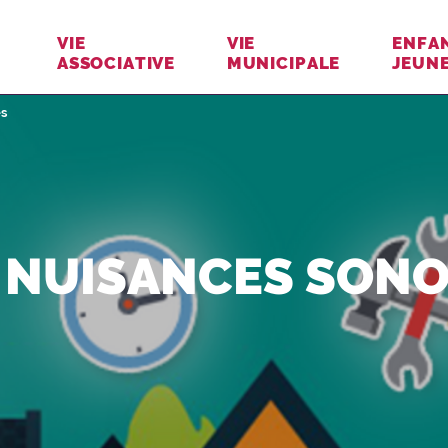
VIE
VIE
ENFA
ASSOCIATIVE
MUNICIPALE
JEUN
es
 NUISANCES SON