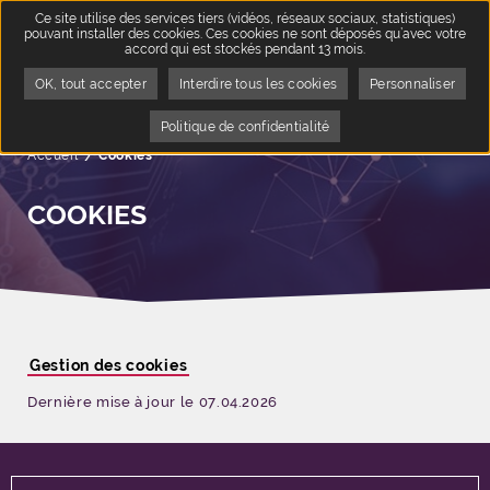
Ce site utilise des services tiers (vidéos, réseaux sociaux, statistiques)
pouvant installer des cookies. Ces cookies ne sont déposés qu’avec votre
accord qui est stockés pendant 13 mois.
OK, tout accepter
Interdire tous les cookies
Personnaliser
Politique de confidentialité
Accueil
Page active :
Cookies
COOKIES
Gestion des cookies
Dernière mise à jour le 07.04.2026