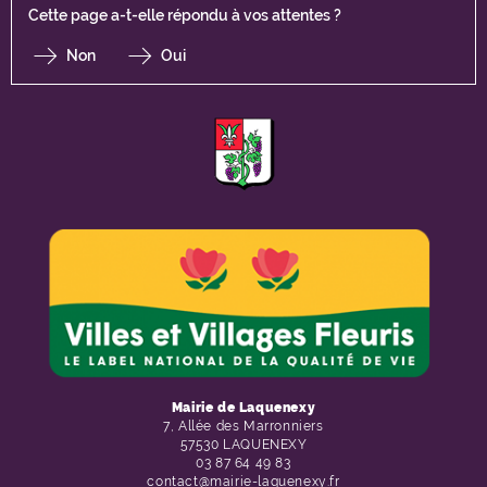
Cette page a-t-elle répondu à vos attentes ?
Non
Oui
F
I
Y
Li
X
Mairie de Laquenexy
7, Allée des Marronniers
57530 LAQUENEXY
03 87 64 49 83
contact@mairie-laquenexy.fr