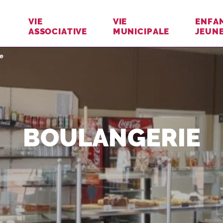
VIE
VIE
ENFA
ASSOCIATIVE
MUNICIPALE
JEUN
 :
e
BOULANGERIE