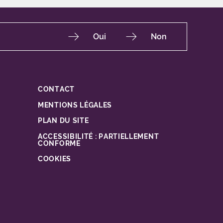
Oui
Non
CONTACT
Fac
Ins
You
Lin
X
MENTIONS LÉGALES
PLAN DU SITE
ACCESSIBILITÉ : PARTIELLEMENT
CONFORME
COOKIES