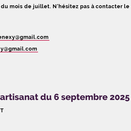
r du mois de juillet. N'hésitez pas à contacter 
enexy
@
gmail
.
com
xy
@
gmail
.
com
l'artisanat du 6 septembre 2025
AT