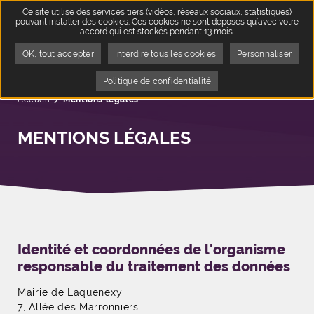
Ce site utilise des services tiers (vidéos, réseaux sociaux, statistiques)
pouvant installer des cookies. Ces cookies ne sont déposés qu’avec votre
accord qui est stockés pendant 13 mois.
OK, tout accepter
Interdire tous les cookies
Personnaliser
Politique de confidentialité
Accueil
Page active :
Mentions légales
MENTIONS LÉGALES
Identité et coordonnées de l'organisme
responsable du traitement des données
Mairie de Laquenexy
7, Allée des Marronniers