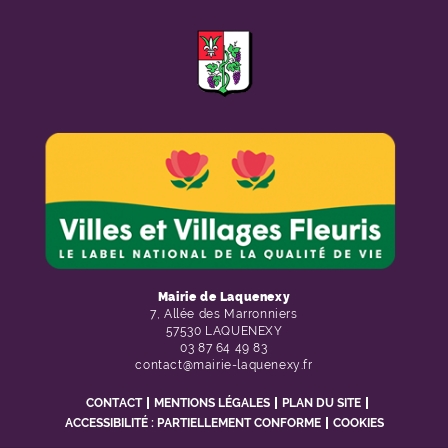
F
I
Y
Li
X
Mairie de Laquenexy
7, Allée des Marronniers
57530 LAQUENEXY
03 87 64 49 83
contact@mairie-laquenexy.fr
CONTACT
MENTIONS LÉGALES
PLAN DU SITE
ACCESSIBILITÉ : PARTIELLEMENT CONFORME
COOKIES