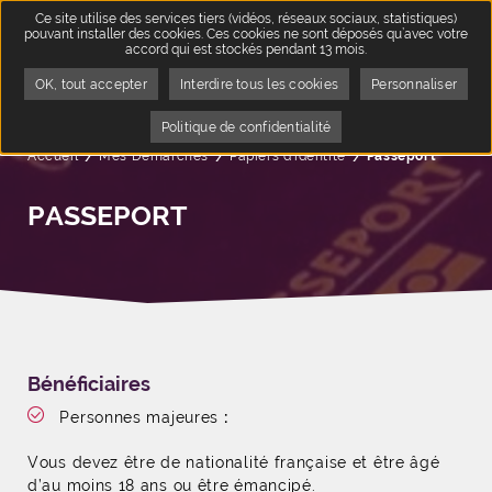
Ce site utilise des services tiers (vidéos, réseaux sociaux, statistiques)
pouvant installer des cookies. Ces cookies ne sont déposés qu’avec votre
accord qui est stockés pendant 13 mois.
OK, tout accepter
Interdire tous les cookies
Personnaliser
Politique de confidentialité
Accueil
Mes Démarches
Papiers d'identité
Page active :
Passeport
PASSEPORT
Bénéficiaires
Personnes majeures
:
Vous devez être de nationalité française et être âgé
d’au moins 18 ans ou être émancipé.