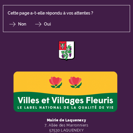
Cette page a-t-elle répondu à vos attentes ?
Non
Oui
F
I
Y
Li
X
Mairie de Laquenexy
7, Allée des Marronniers
57530 LAQUENEXY