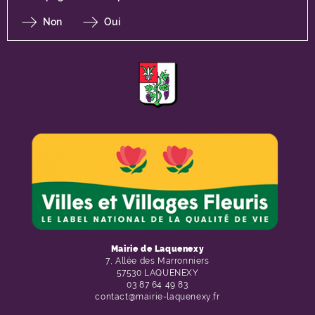
Non
Oui
F
I
Y
Li
X
Mairie de Laquenexy
7, Allée des Marronniers
57530 LAQUENEXY
03 87 64 49 83
contact@mairie-laquenexy.fr